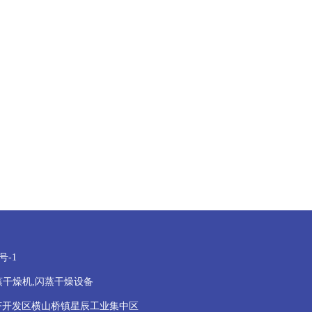
号-1
转闪蒸干燥机,闪蒸干燥设备
址：常州经济开发区横山桥镇星辰工业集中区